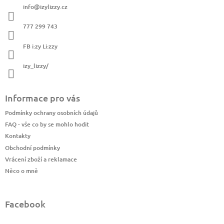
a
í
info
@
izylizzy.cz
t
p
í
r
777 299 743
v
k
FB i:zy Li:zzy
y
v
izy_lizzy/
ý
p
i
Informace pro vás
s
u
Podmínky ochrany osobních údajů
FAQ - vše co by se mohlo hodit
Kontakty
Obchodní podmínky
Vrácení zboží a reklamace
Něco o mně
Facebook