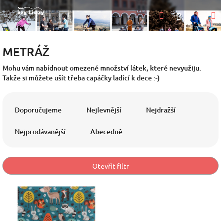
Přejít
Nák
Hledat
na
Přihlášen
obsah
koší
METRÁŽ
Mohu vám nabídnout omezené množství látek, které nevyužiju.
Takže si můžete ušít třeba capáčky ladící k dece :-)
Ř
a
Doporučujeme
Nejlevnější
Nejdražší
z
e
Nejprodávanější
Abecedně
n
í
p
Otevřít filtr
r
o
V
d
ý
u
p
k