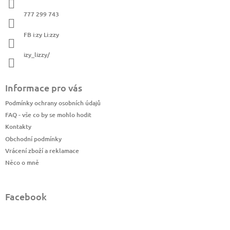
t
v
í
k
777 299 743
y
v
FB i:zy Li:zzy
ý
p
izy_lizzy/
i
s
u
Informace pro vás
Podmínky ochrany osobních údajů
FAQ - vše co by se mohlo hodit
Kontakty
Obchodní podmínky
Vrácení zboží a reklamace
Něco o mně
Facebook