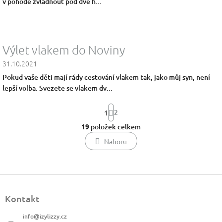
v pohodě zvládnout pod dvě h...
Výlet vlakem do Noviny
31.10.2021
Pokud vaše děti mají rády cestování vlakem tak, jako můj syn, není
lepší volba. Svezete se vlakem dv...
S
2
1
t
r
19
položek celkem
O
á
v
n
Nahoru
k
l
o
á
v
d
á
a
Z
n
c
á
í
í
Kontakt
p
p
a
r
info
@
izylizzy.cz