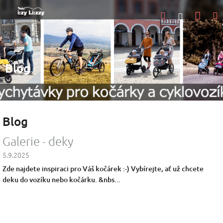
Přejít
Nák
Hledat
na
Přihlášen
obsah
koší
Blog
Blog
V
Galerie - deky
ý
5.9.2025
p
Zde najdete inspiraci pro Váš kočárek :-) Vybírejte, ať už chcete
i
deku do vozíku nebo kočárku. &nbs...
s
č
l
á