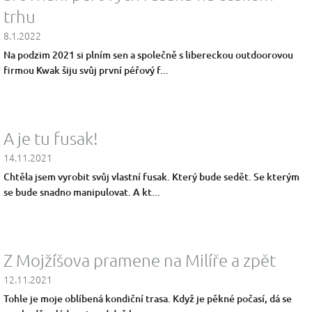
trhu
8.1.2022
Na podzim 2021 si plním sen a společně s libereckou outdoorovou
firmou Kwak šiju svůj první péřový f...
A je tu fusak!
14.11.2021
Chtěla jsem vyrobit svůj vlastní fusak. Který bude sedět. Se kterým
se bude snadno manipulovat. A kt...
Z Mojžíšova pramene na Milíře a zpět
12.11.2021
Tohle je moje oblíbená kondiční trasa. Když je pěkné počasí, dá se