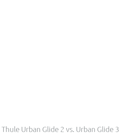
n
k
ů
Thule Urban Glide 2 vs. Urban Glide 3