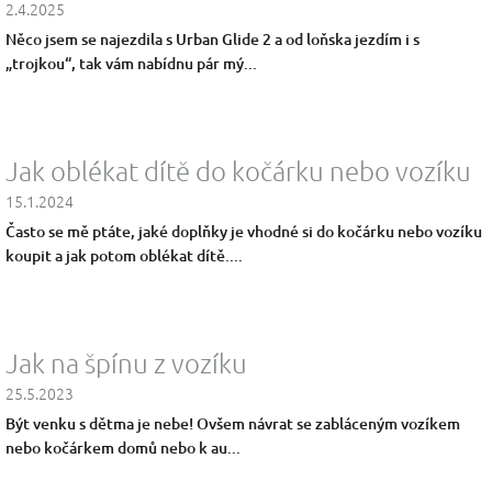
2.4.2025
Něco jsem se najezdila s Urban Glide 2 a od loňska jezdím i s
„trojkou“, tak vám nabídnu pár mý...
Jak oblékat dítě do kočárku nebo vozíku
15.1.2024
Často se mě ptáte, jaké doplňky je vhodné si do kočárku nebo vozíku
koupit a jak potom oblékat dítě....
Jak na špínu z vozíku
25.5.2023
Být venku s dětma je nebe! Ovšem návrat se zabláceným vozíkem
nebo kočárkem domů nebo k au...