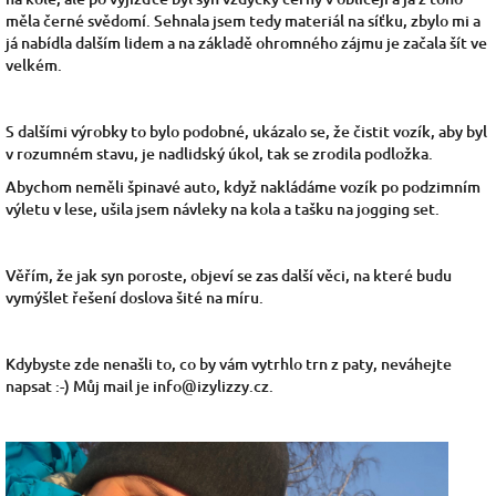
měla černé svědomí. Sehnala jsem tedy materiál na síťku, zbylo mi a
já nabídla dalším lidem a na základě ohromného zájmu je začala šít ve
velkém.
S dalšími výrobky to bylo podobné, ukázalo se, že čistit vozík, aby byl
v rozumném stavu, je nadlidský úkol, tak se zrodila podložka.
Abychom neměli špinavé auto, když nakládáme vozík po podzimním
výletu v lese, ušila jsem návleky na kola a tašku na jogging set.
Věřím, že jak syn poroste, objeví se zas další věci, na které budu
vymýšlet řešení doslova šité na míru.
Kdybyste zde nenašli to, co by vám vytrhlo trn z paty, neváhejte
napsat :-) Můj mail je info@izylizzy.cz.