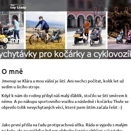
Přejít
Nák
Hledat
na
Přihlášen
obsah
koší
O mně
O mně
Jmenuji se Klára a mou vášní je šití. Ani nechci počítat, kolik let už
sedím u šicího stroje.
Když k nám do rodiny přibyl náš malý ďáblík, stočilo se šití směrem k
němu. A po nákupu sportovního vozíku a následně i kočárku Thule se
objevilo tolik nevychytaných věcí, které jsem šitím začala řešit :-)
Jako první přišla na řadu protiprachová síťka. Ráda si vyjedu s malým
na kole, ale po vyjížďce byl syn vždycky černý v obličeji a já z toho