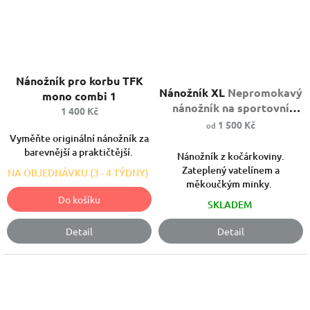
Průměrné
Průměrné
Nánožník pro korbu TFK
hodnocení
hodnocení
Nánožník XL
Nepromokavý
produktu
mono combi 1
produktu
nánožník na sportovní
je
1 400 Kč
je
5,0
kočárek.
1 500 Kč
od
5,0
z
Vyměňte originální nánožník za
z
5
barevnější a praktičtější.
Nánožník z kočárkoviny.
5
hvězdiček.
Zateplený vatelínem a
hvězdiček.
NA OBJEDNÁVKU (3 - 4 TÝDNY)
měkoučkým minky.
Do košíku
SKLADEM
Detail
Detail