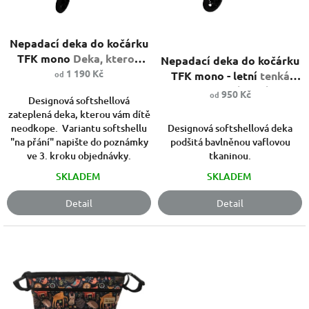
r
o
Průměrné
d
Nepadací deka do kočárku
hodnocení
Průměrné
u
produktu
hodnocení
TFK mono
Deka, kterou
Nepadací deka do kočárku
k
je
produktu
dítě neodkope.
1 190 Kč
od
TFK mono - letní
tenká
t
5,0
je
deka pro letní projížďky
ů
950 Kč
od
z
5,0
Designová softshellová
5
z
zateplená deka, kterou vám dítě
hvězdiček.
5
neodkope. Variantu softshellu
Designová softshellová deka
hvězdiček.
"na přání" napište do poznámky
podšitá bavlněnou vaflovou
ve 3. kroku objednávky.
tkaninou.
SKLADEM
SKLADEM
Detail
Detail