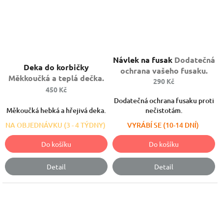
Průměrné
Návlek na fusak
Dodatečná
hodnocení
Deka do korbičky
ochrana vašeho fusaku.
produktu
Měkkoučká a teplá dečka.
290 Kč
je
450 Kč
5,0
Dodatečná ochrana fusaku proti
z
Měkoučká hebká a hřejivá deka.
nečistotám.
5
hvězdiček.
NA OBJEDNÁVKU (3 - 4 TÝDNY)
VYRÁBÍ SE (10-14 DNÍ)
Do košíku
Do košíku
Detail
Detail