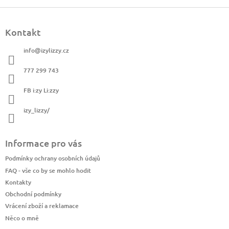
l
á
Z
d
á
a
Kontakt
p
c
a
í
info
@
izylizzy.cz
t
p
í
r
777 299 743
v
k
FB i:zy Li:zzy
y
v
izy_lizzy/
ý
p
i
Informace pro vás
s
u
Podmínky ochrany osobních údajů
FAQ - vše co by se mohlo hodit
Kontakty
Obchodní podmínky
Vrácení zboží a reklamace
Něco o mně