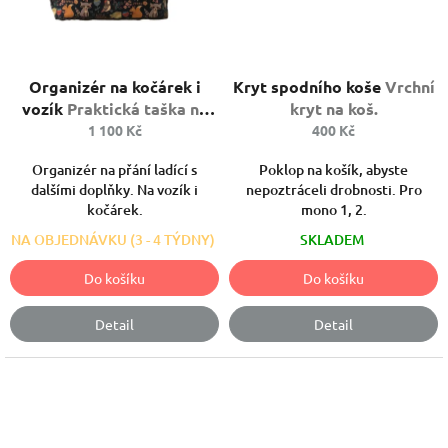
Průměrné
Průměrné
Organizér na kočárek i
hodnocení
Kryt spodního koše
hodnocení
Vrchní
produktu
produktu
vozík
Praktická taška na
kryt na koš.
je
je
madlo
1 100 Kč
400 Kč
5,0
5,0
z
z
Organizér na přání ladící s
Poklop na košík, abyste
5
5
dalšími doplňky. Na vozík i
nepoztráceli drobnosti. Pro
hvězdiček.
hvězdiček.
kočárek.
mono 1, 2.
NA OBJEDNÁVKU (3 - 4 TÝDNY)
SKLADEM
Do košíku
Do košíku
Detail
Detail