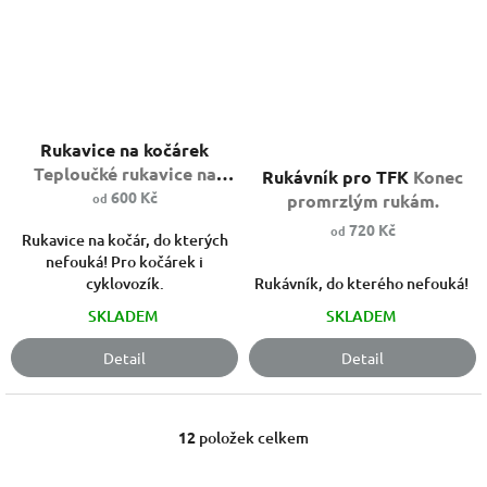
Průměrné
Rukavice na kočárek
hodnocení
Průměrné
produktu
hodnocení
Teploučké rukavice na
Rukávník pro TFK
Konec
je
produktu
kočárek
600 Kč
od
promrzlým rukám.
5,0
je
720 Kč
od
z
5,0
Rukavice na kočár, do kterých
5
z
nefouká! Pro kočárek i
hvězdiček.
5
cyklovozík.
Rukávník, do kterého nefouká!
hvězdiček.
SKLADEM
SKLADEM
Detail
Detail
12
položek celkem
O
v