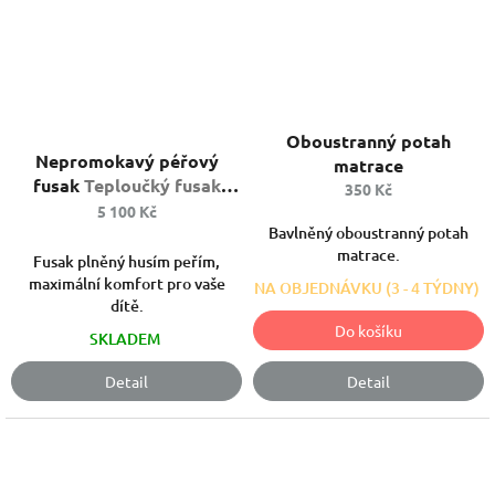
Průměrné
Oboustranný potah
hodnocení
Nepromokavý péřový
matrace
produktu
fusak
Teploučký fusak
350 Kč
je
plněný husím peřím
5 100 Kč
5,0
Bavlněný oboustranný potah
z
matrace.
Fusak plněný husím peřím,
5
maximální komfort pro vaše
NA OBJEDNÁVKU (3 - 4 TÝDNY)
hvězdiček.
dítě.
Do košíku
SKLADEM
Detail
Detail