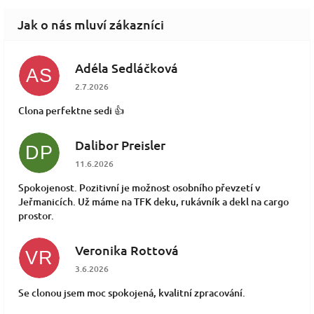
Adéla Sedláčková
AS
Hodnocení obchodu je 5 z 5 hvězdiček.
2.7.2026
Clona perfektne sedi 👍
Dalibor Preisler
DP
Hodnocení obchodu je 5 z 5 hvězdiček.
11.6.2026
Spokojenost. Pozitivní je možnost osobního převzetí v
Jeřmanicích. Už máme na TFK deku, rukávník a dekl na cargo
prostor.
Veronika Rottová
VR
Hodnocení obchodu je 5 z 5 hvězdiček.
3.6.2026
Se clonou jsem moc spokojená, kvalitní zpracování.