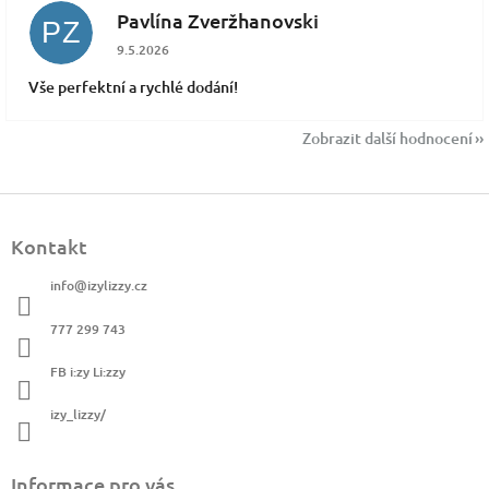
Pavlína Zveržhanovski
PZ
Hodnocení obchodu je 5 z 5 hvězdiček.
9.5.2026
Vše perfektní a rychlé dodání!
Zobrazit další hodnocení
Z
á
Kontakt
p
a
info
@
izylizzy.cz
t
í
777 299 743
FB i:zy Li:zzy
izy_lizzy/
Informace pro vás