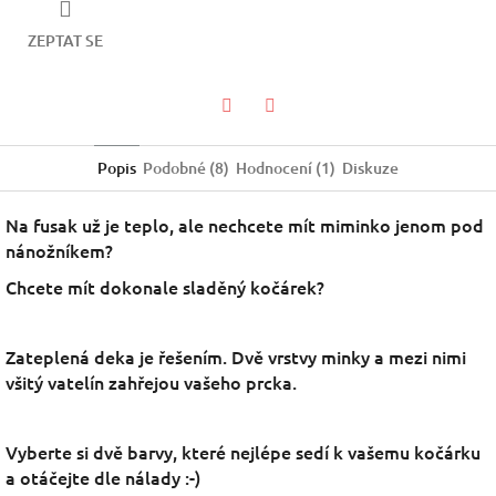
ZEPTAT SE
Facebook
Twitter
Popis
Podobné (8)
Hodnocení (1)
Diskuze
Na fusak už je teplo, ale nechcete mít miminko jenom pod
nánožníkem?
Chcete mít dokonale sladěný kočárek?
Zateplená deka je řešením.
Dvě vrstvy minky a mezi nimi
všitý vatelín zahřejou vašeho prcka.
Vyberte si dvě barvy, které nejlépe sedí k vašemu kočárku
a otáčejte dle nálady :-)