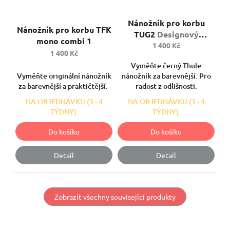
Průměrné
Průměrné
Nánožník pro korbu
hodnocení
hodnocení
Nánožník pro korbu TFK
produktu
TUG2
Designový
produktu
mono combi 1
je
nánožník na korbu
1 400 Kč
je
1 400 Kč
5,0
5,0
z
Vyměňte černý Thule
z
5
Vyměňte originální nánožník
nánožník za barevnější. Pro
5
hvězdiček.
za barevnější a praktičtější.
radost z odlišnosti.
hvězdiček.
NA OBJEDNÁVKU (3 - 4
NA OBJEDNÁVKU (3 - 4
TÝDNY)
TÝDNY)
Do košíku
Do košíku
Detail
Detail
Zobrazit všechny související produkty