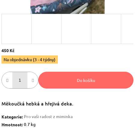
450 Kč
Měrná
Na objednávku (3 - 4 týdny)
cena:
Do košíku
Měkoučká hebká a hřejivá deka.
Pro vaši radost z miminka
Kategorie
:
0.7 kg
Hmotnost
: