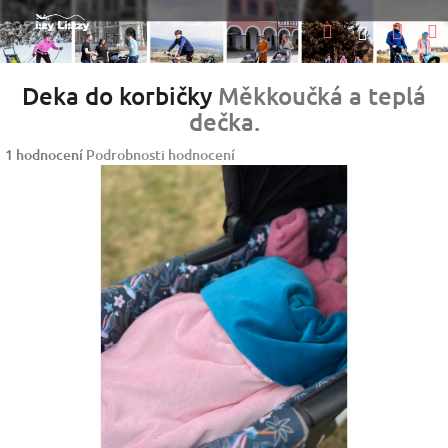
Přejít
Nák
Hledat
na
Přihlášen
obsah
koší
Deka do korbičky
Měkkoučká a teplá
dečka.
Průměrné
1 hodnocení
Podrobnosti hodnocení
hodnocení
produktu
je
5,0
z
5
hvězdiček.