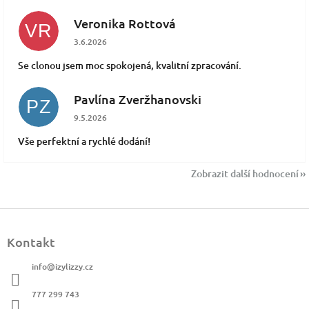
Veronika Rottová
VR
Hodnocení obchodu je 5 z 5 hvězdiček.
3.6.2026
Se clonou jsem moc spokojená, kvalitní zpracování.
Pavlína Zveržhanovski
PZ
Hodnocení obchodu je 5 z 5 hvězdiček.
9.5.2026
Vše perfektní a rychlé dodání!
Zobrazit další hodnocení
Z
á
Kontakt
p
a
info
@
izylizzy.cz
t
í
777 299 743