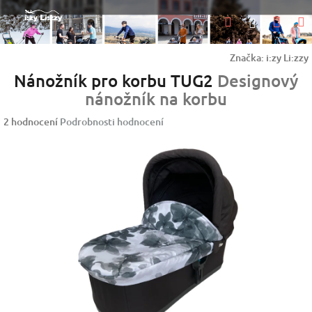
Přejít
Nák
Hledat
na
Přihlášen
obsah
koší
Značka:
i:zy Li:zzy
Nánožník pro korbu TUG2
Designový
nánožník na korbu
Průměrné
2 hodnocení
Podrobnosti hodnocení
hodnocení
produktu
je
5,0
z
5
hvězdiček.