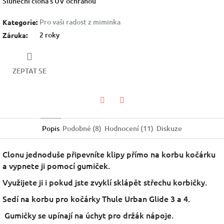
Sluneční clona s UV ochranou
Pro vaši radost z miminka
Kategorie
:
2 roky
Záruka
:
ZEPTAT SE
Facebook
Twitter
Popis
Podobné (8)
Hodnocení (11)
Diskuze
Clonu jednoduše připevníte klipy přímo na korbu kočárku
a vypnete ji pomocí gumiček.
Využijete ji i pokud jste zvyklí sklápět střechu korbičky.
Sedí na korbu pro kočárky Thule Urban Glide 3 a 4.
Gumičky se upínají na úchyt pro držák nápoje.