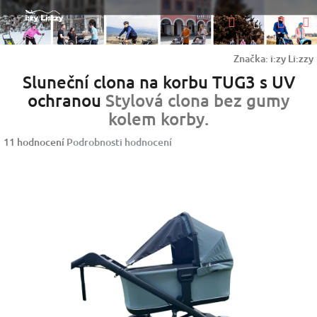
Přejít
Nák
Hledat
na
Přihlášen
obsah
koší
Značka:
i:zy Li:zzy
Sluneční clona na korbu TUG3 s UV
ochranou
Stylová clona bez gumy
kolem korby.
Průměrné
11 hodnocení
Podrobnosti hodnocení
hodnocení
produktu
je
5,0
z
5
hvězdiček.