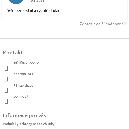
9.5.2026
Vše perfektní a rychlé dodání!
Zobrazit další hodnocení
Z
á
Kontakt
p
a
info
@
izylizzy.cz
t
í
777 299 743
FB i:zy Li:zzy
izy_lizzy/
Informace pro vás
Podmínky ochrany osobních údajů