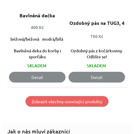
Bavlněná dečka
Ozdobný pás na TUG3, 4
400 Kč
750 Kč
béžová/béžová
modrá/bílá
starorůžová/bílá
růžová/bílá
stří
Bavlněná deka do korby i
Ozdobný pás z kočárkoviny.
sporťáku
Odlište se!
SKLADEM
SKLADEM
Detail
Detail
Zobrazit všechny související produkty