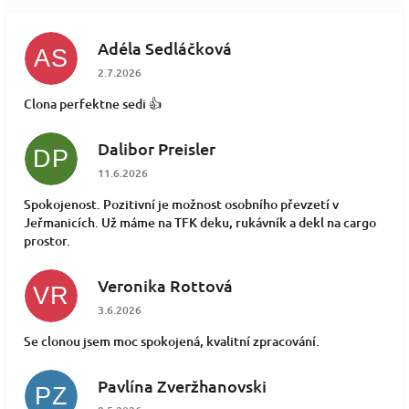
Adéla Sedláčková
AS
Hodnocení obchodu je 5 z 5 hvězdiček.
2.7.2026
Clona perfektne sedi 👍
Dalibor Preisler
DP
Hodnocení obchodu je 5 z 5 hvězdiček.
11.6.2026
Spokojenost. Pozitivní je možnost osobního převzetí v
Jeřmanicích. Už máme na TFK deku, rukávník a dekl na cargo
prostor.
Veronika Rottová
VR
Hodnocení obchodu je 5 z 5 hvězdiček.
3.6.2026
Se clonou jsem moc spokojená, kvalitní zpracování.
Pavlína Zveržhanovski
PZ
Hodnocení obchodu je 5 z 5 hvězdiček.