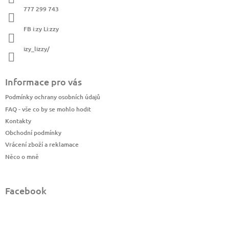
í
y
777 299 743
v
ý
FB i:zy Li:zzy
p
i
izy_lizzy/
s
u
Informace pro vás
Podmínky ochrany osobních údajů
FAQ - vše co by se mohlo hodit
Kontakty
Obchodní podmínky
Vrácení zboží a reklamace
Něco o mně
Facebook