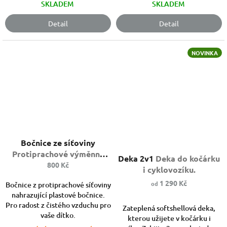
SKLADEM
SKLADEM
Detail
Detail
NOVINKA
Bočnice ze síťoviny
Průměrné
Protiprachové výměnné
hodnocení
Deka 2v1
Deka do kočárku
bočnice
800 Kč
produktu
i cyklovozíku.
je
1 290 Kč
od
Bočnice z protiprachové síťoviny
5,0
nahrazující plastové bočnice.
z
Pro radost z čistého vzduchu pro
5
Zateplená softshellová deka,
vaše dítko.
hvězdiček.
kterou užijete v kočárku i