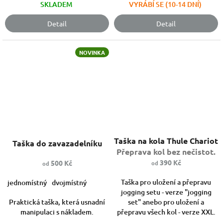
SKLADEM
VYRÁBÍ SE (10-14 DNÍ)
Detail
Detail
NOVINKA
Průměrné
Taška na kola Thule Chariot
Taška do zavazadelníku
hodnocení
Přeprava kol bez nečistot.
produktu
je
390 Kč
500 Kč
od
od
5,0
Taška pro uložení a přepravu
jednomístný
dvojmístný
z
jogging setu - verze "jogging
5
Praktická taška, která usnadní
set" anebo pro uložení a
hvězdiček.
manipulaci s nákladem.
přepravu všech kol - verze XXL.