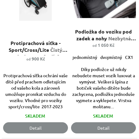
s
ů
p
r
o
Průměrné
d
Podložka do vozíku pod
hodnocení
u
Průměrné
produktu
zadek a nohy
Nezbytná
hodnocení
k
Protiprachová síťka -
je
vychytávka pro váš vozík
1 050 Kč
od
produktu
t
Sport/Cross/Lite
Čistý
5,0
je
ů
z
vzduch pro vaše dítě.
jednomístný
dvojmístný
CX1
900 Kč
5,0
od
5
z
hvězdiček.
Díky podložce už nikdy
5
Protiprachová síťka ochrání vaše
nebudete muset vozík luxovat a
hvězdiček.
dítě před prachem odletujícím
vymývat. Veškerá špína z
od vašeho kola a zároveň
botiček vašeho dítěte bude
umožňuje pronikat vzduchu do
zachycena, podložku jednoduše
vozíku. Vhodné pro vozíky
vyjmete a vyklepete. Vrstva
sport/cross/lite 2017-2023
molitanu...
SKLADEM
SKLADEM
Detail
Detail