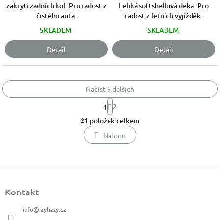
hvězdiček.
zakrytí zadních kol. Pro radost z
Lehká softshellová deka. Pro
hvězdiček.
čistého auta.
radost z letních vyjížděk.
SKLADEM
SKLADEM
Detail
Detail
Načíst 9 dalších
S
2
1
t
O
r
21
položek celkem
v
á
l
n
Nahoru
k
á
o
d
v
a
á
c
Z
n
í
á
í
p
Kontakt
p
r
a
v
info
@
izylizzy.cz
t
k