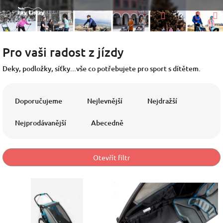
Přejít
Nák
Hledat
na
Přihlášen
obsah
koší
Pro vaši radost z jízdy
Deky, podložky, síťky...vše co potřebujete pro sport s dítětem.
Ř
a
Doporučujeme
Nejlevnější
Nejdražší
z
e
Nejprodávanější
Abecedně
n
í
p
Otevřít filtr
r
o
V
d
ý
u
p
k
i
t