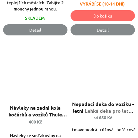
teplejších měsících. Zabijte 2
VYRÁBÍ SE (10-14 DNÍ)
mouchy jednou ranou.
Do košíku
SKLADEM
Detail
Detail
Průměrné
Průměrné
Nepadací deka do vozíku -
hodnocení
hodnocení
Návleky na zadní kola
produktu
letní
Lehká deka pro letní
produktu
kočárků a vozíků Thule
je
vyjížďky
680 Kč
od
je
Zachytí nečistoty z kol,
400 Kč
5,0
5,0
když potřebujete parkovat
z
tmavomodrá
růžová
hořčicová
z
doma.
5
Návleky ze šusťákoviny na
5