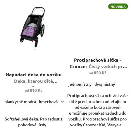
NOVINKA
Průměrné
Protiprachová síťka -
hodnocení
Průměrné
produktu
Croozer
Čistý vzduch pro
hodnocení
je
vaše dítě.
850 Kč
od
Nepadací deka do vozíku
produktu
5,0
Deka, kterou dítě
je
z
jednomístný
dvojmístný
neodkope.
5,0
5
810 Kč
od
z
hvězdiček.
Protiprachová síťka ochrání vaše
5
dítě před prachem odletujícím
blankytně modrá
limetková
tmavě šedá
na přání
zvířátka na žlu
hvězdiček.
od vašeho kola a zároveň
umožňuje pronikat vzduchu do
Softshellová deka. Pro radost z
vozíku. Protiprachová síťka pro
pohodové jízdy.
vozíky Croozer Kid, Vaaya a...