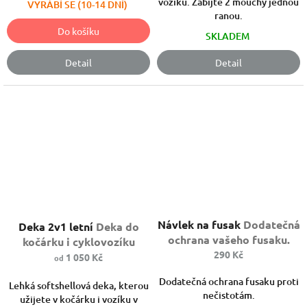
vozíku. Zabijte 2 mouchy jednou
VYRÁBÍ SE (10-14 DNÍ)
ranou.
Do košíku
SKLADEM
Detail
Detail
Návlek na fusak
Dodatečná
Deka 2v1 letní
Deka do
ochrana vašeho fusaku.
kočárku i cyklovozíku
290 Kč
1 050 Kč
od
Dodatečná ochrana fusaku proti
Lehká softshellová deka, kterou
nečistotám.
užijete v kočárku i vozíku v