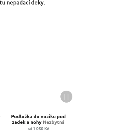
tu nepadací deky.
Další
produkt
-
Podložka do vozíku pod
zadek a nohy
Nezbytná
vychytávka pro váš vozík
1 050 Kč
od