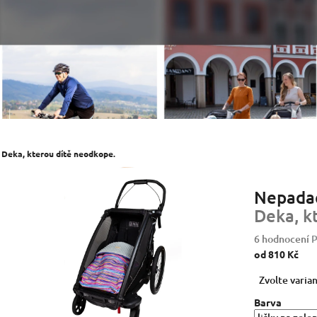
u
Deka, kterou dítě neodkope.
Nepadac
Deka, k
Průměrné
6 hodnocení
P
hodnocení
od
810 Kč
produktu
Měrná
Zvolte varia
je
cena:
5,0
Barva
z