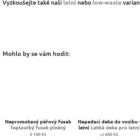
Vyzkoušejte také naši
letní
nebo
low-waste
varian
Mohlo by se vám hodit:
Nepromokavý péřový fusak
Nepadací deka do vozíku 
Teploučký fusak plněný
letní
Lehká deka pro letní
husím peřím
vyjížďky
5 100 Kč
680 Kč
od