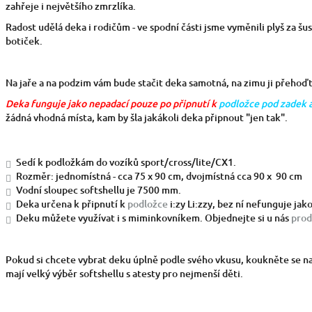
zahřeje i největšího zmrzlíka.
Radost udělá deka i rodičům - ve spodní části jsme vyměnili plyš za šus
botiček.
Na jaře a na podzim vám bude stačit deka samotná, na zimu ji přehoď
Deka funguje jako nepadací pouze po připnutí k
podložce pod zadek 
žádná vhodná místa, kam by šla jakákoli deka připnout "jen tak".
Sedí k podložkám do vozíků sport/cross/lite/CX1.
Rozměr: jednomístná - cca 75 x 90 cm, dvojmístná cca 90 x 90 cm
Vodní sloupec softshellu je 7500 mm.
Deka určena k připnutí k
podložce
i:zy Li:zzy, bez ní nefunguje jak
Deku můžete využívat i s miminkovníkem. Objednejte si u nás
prod
Pokud si chcete vybrat deku úplně podle svého vkusu, koukněte se na
mají velký výběr softshellu s atesty pro nejmenší děti.