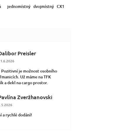
á
mint
jednomístný
na přání
dvojmístný
CX1
Dalibor Preisler
odnocení obchodu je 5 z 5 hvězdiček.
1.6.2026
 Pozitivní je možnost osobního
eřmanicích. Už máme na TFK
k a dekl na cargo prostor.
Pavlína Zveržhanovski
odnocení obchodu je 5 z 5 hvězdiček.
.5.2026
í a rychlé dodání!