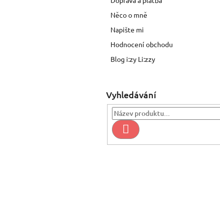
Doprava a platba
a
n
Něco o mně
e
Napište mi
l
Hodnocení obchodu
Blog i:zy Li:zzy
Vyhledávání
Hledat