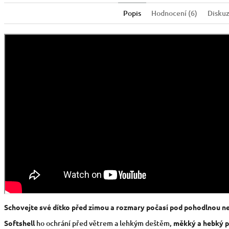
Popis
Hodnocení (6)
Disku
Schovejte své dítko před zimou a rozmary počasí pod pohodlnou n
Softshell
ho ochrání před větrem a lehkým deštěm,
měkký a hebký p