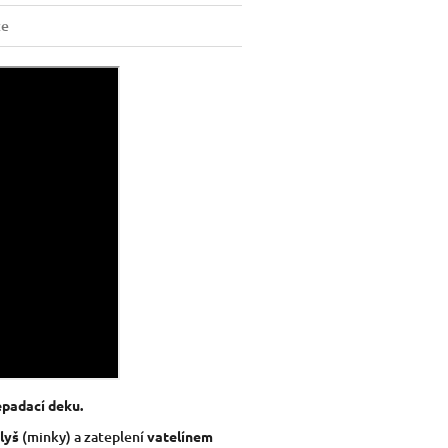
ze
epadací deku.
lyš
(minky) a zateplení
vatelínem