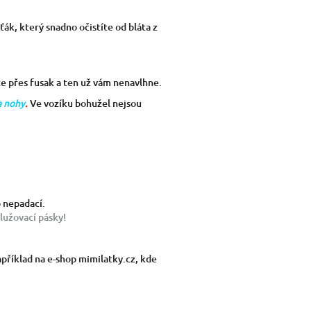
ťák, který snadno očistíte od bláta z
te přes fusak a ten už vám nenavlhne.
a nohy
.
Ve vozíku bohužel nejsou
o nepadací.
lužovací pásky!
příklad na e-shop mimilatky.cz, kde