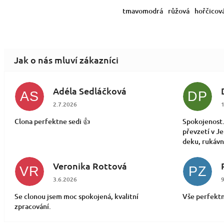
tmavomodrá
růžová
hořčicov
Adéla Sedláčková
AS
DP
Hodnocení obchodu je 5 z 5 hvězdiček.
H
2.7.2026
1
Clona perfektne sedi 👍
Spokojenost.
převzetí v J
deku, rukávní
Veronika Rottová
VR
PZ
Hodnocení obchodu je 5 z 5 hvězdiček.
H
3.6.2026
9
Se clonou jsem moc spokojená, kvalitní
Vše perfektn
zpracování.