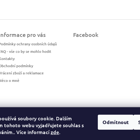
Informace pro vás
Facebook
Podmínky ochrany osobních údajů
FAQ - vše co by se mohlo hodit
Kontakty
Obchodní podmínky
Vrácení zboží a reklamace
Něco o mně
LuckyPhotos
používá soubory cookie. Dalším
Odmítnout
 tohoto webu vyjadřujete souhlas s
íváním.. Více informací
zde
.
https://www.luckyphotos.cz/