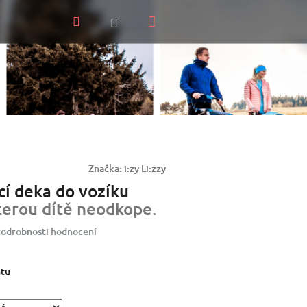
Nákupní
Hledat
Přihlášení
košík
Značka:
i:zy Li:zzy
í deka do vozíku
terou dítě neodkope.
odrobnosti hodnocení
ntu