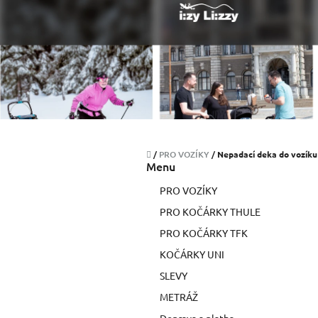
Přejít
na
obsah
Domů
/
PRO VOZÍKY
/
Nepadací deka do vozík
P
Menu
o
PRO VOZÍKY
s
t
PRO KOČÁRKY THULE
r
PRO KOČÁRKY TFK
a
KOČÁRKY UNI
n
n
SLEVY
í
METRÁŽ
p