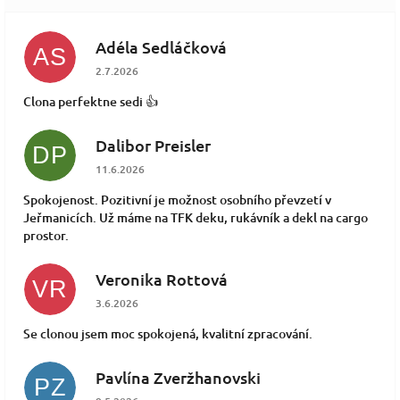
Adéla Sedláčková
AS
Hodnocení obchodu je 5 z 5 hvězdiček.
2.7.2026
Clona perfektne sedi 👍
Dalibor Preisler
DP
Hodnocení obchodu je 5 z 5 hvězdiček.
11.6.2026
Spokojenost. Pozitivní je možnost osobního převzetí v
Jeřmanicích. Už máme na TFK deku, rukávník a dekl na cargo
prostor.
Veronika Rottová
VR
Hodnocení obchodu je 5 z 5 hvězdiček.
3.6.2026
Se clonou jsem moc spokojená, kvalitní zpracování.
Pavlína Zveržhanovski
PZ
Hodnocení obchodu je 5 z 5 hvězdiček.