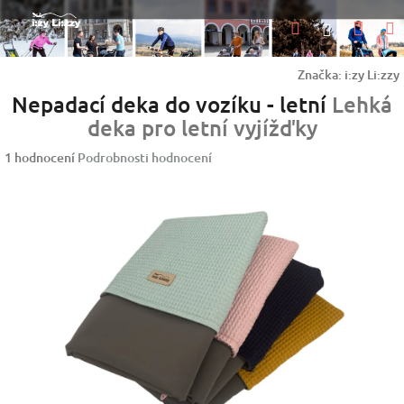
Přejít
Nák
Hledat
na
Přihlášen
obsah
koší
Značka:
i:zy Li:zzy
Nepadací deka do vozíku - letní
Lehká
deka pro letní vyjížďky
Průměrné
1 hodnocení
Podrobnosti hodnocení
hodnocení
produktu
je
5,0
z
5
hvězdiček.