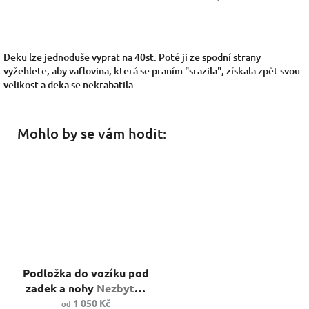
Deku lze jednoduše vyprat na 40st. Poté ji ze spodní strany
vyžehlete, aby vaflovina, která se praním "srazila", získala zpět svou
velikost a deka se nekrabatila.
Mohlo by se vám hodit:
Průměrné
Podložka do vozíku pod
hodnocení
produktu
zadek a nohy
Nezbytná
Průměrné
je
vychytávka pro váš
1 050 Kč
od