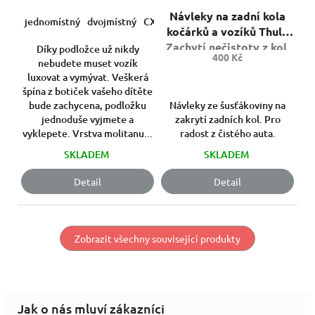
hodnocení
5,0
vozík
Návleky na zadní kola
produktu
z
jednomístný
dvojmístný
CX1
kočárků a vozíků Thule
je
5
Zachytí nečistoty z kol,
5,0
hvězdiček.
Díky podložce už nikdy
400 Kč
z
když potřebujete
nebudete muset vozík
5
parkovat doma.
luxovat a vymývat. Veškerá
hvězdiček.
špína z botiček vašeho dítěte
bude zachycena, podložku
Návleky ze šusťákoviny na
jednoduše vyjmete a
zakrytí zadních kol. Pro
vyklepete. Vrstva molitanu...
radost z čistého auta.
SKLADEM
SKLADEM
Detail
Detail
Zobrazit všechny související produkty