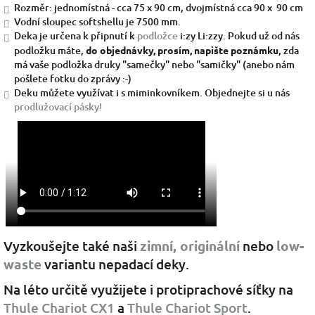
Rozměr: jednomístná - cca 75 x 90 cm, dvojmístná cca 90 x 90 cm
Vodní sloupec softshellu je 7500 mm.
Deka je určena k připnutí k
podložce
i:zy Li:zzy. Pokud už od nás
podložku máte,
do objednávky, prosím, napište poznámku
, zda
má vaše podložka druky "samečky" nebo "samičky" (anebo nám
pošlete fotku do zprávy :-)
Deku můžete využívat i s miminkovníkem. Objednejte si u nás
prodlužovací pásky!
Vyzkoušejte také naši
zimní,
originální
nebo
low-
waste
variantu nepadací deky.
Na léto určitě využijete i protiprachové síťky na
Thule Chariot CX1
a
Thule Chariot Sport
.