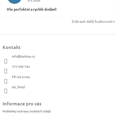
9.5.2026
Vše perfektní a rychlé dodání!
Zobrazit další hodnocení
Z
á
Kontakt
p
a
info
@
izylizzy.cz
t
í
777 299 743
FB i:zy Li:zzy
izy_lizzy/
Informace pro vás
Podmínky ochrany osobních údajů