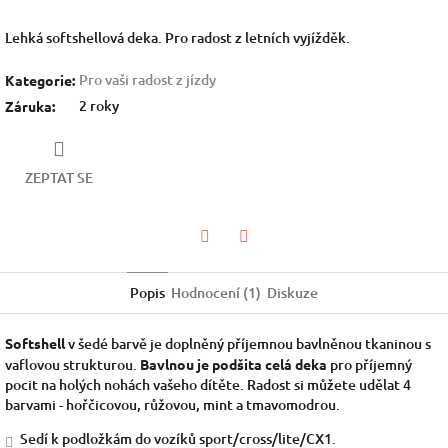
Lehká softshellová deka. Pro radost z letních vyjížděk.
Pro vaši radost z jízdy
Kategorie
:
2 roky
Záruka
:
ZEPTAT SE
Facebook
Twitter
Popis
Hodnocení (1)
Diskuze
Softshell
v šedé barvě je doplněný příjemnou bavlněnou tkaninou s
vaflovou strukturou.
Bavlnou je podšita celá deka
pro příjemný
pocit na holých nohách vašeho dítěte. Radost si můžete udělat 4
barvami - hořčicovou, růžovou, mint a tmavomodrou.
Sedí k podložkám do vozíků sport/cross/lite/CX1.