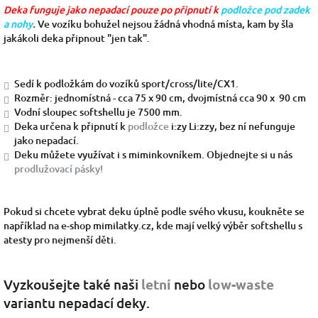
Deka funguje jako nepadací pouze po připnutí k
podložce pod zadek
a nohy
.
Ve vozíku bohužel nejsou žádná vhodná místa, kam by šla
jakákoli deka připnout "jen tak".
Sedí k podložkám do vozíků sport/cross/lite/CX1.
Rozměr: jednomístná - cca 75 x 90 cm, dvojmístná cca 90 x 90 cm
Vodní sloupec softshellu je 7500 mm.
Deka určena k připnutí k
podložce
i:zy Li:zzy, bez ní nefunguje
jako nepadací.
Deku můžete využívat i s miminkovníkem. Objednejte si u nás
prodlužovací pásky!
Pokud si chcete vybrat deku úplně podle svého vkusu, koukněte se
například na e-shop mimilatky.cz, kde mají velký výběr softshellu s
atesty pro nejmenší děti.
Vyzkoušejte také naši
letní
nebo
low-waste
variantu nepadací deky.