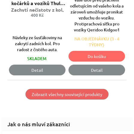
je
kočárků a vozíků Thule
hvězdiček.
odletujícím od vašeho kola a
5,0
Zachytí nečistoty z kol,
zároveň umožňuje pronikat
z
400 Kč
když potřebujete
vzduchu do vozíku.
5
parkovat doma.
Protiprachová síťka pro
hvězdiček.
vozíky Qeridoo Kidgoo1
Návleky ze šusťákoviny na
NA OBJEDNÁVKU (3 - 4
zakrytí zadních kol. Pro
TÝDNY)
radost z čistého auta.
Do košíku
SKLADEM
Detail
Detail
Zobrazit všechny související produkty