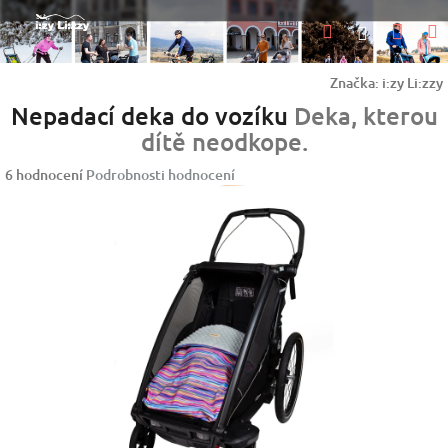
Přejít
Nák
Hledat
na
Přihlášen
obsah
koší
Značka:
i:zy Li:zzy
Nepadací deka do vozíku
Deka, kterou
dítě neodkope.
Průměrné
6 hodnocení
Podrobnosti hodnocení
hodnocení
produktu
je
5,0
z
5
hvězdiček.