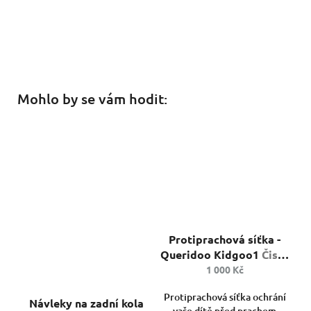
Mohlo by se vám hodit:
Průměrné
Protiprachová síťka -
hodnocení
produktu
Queridoo Kidgoo1
Čistý
je
vzduch pro vaše dítě.
1 000 Kč
Průměrné
5,0
hodnocení
z
Protiprachová síťka ochrání
Návleky na zadní kola
produktu
5
vaše dítě před prachem