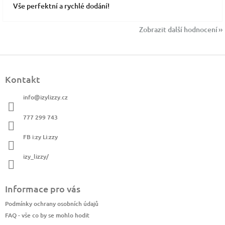
Vše perfektní a rychlé dodání!
Zobrazit další hodnocení
Z
á
Kontakt
p
a
info
@
izylizzy.cz
t
í
777 299 743
FB i:zy Li:zzy
izy_lizzy/
Informace pro vás
Podmínky ochrany osobních údajů
FAQ - vše co by se mohlo hodit