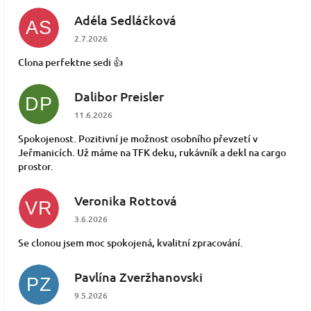
Adéla Sedláčková
AS
Hodnocení obchodu je 5 z 5 hvězdiček.
2.7.2026
Clona perfektne sedi 👍
Dalibor Preisler
DP
Hodnocení obchodu je 5 z 5 hvězdiček.
11.6.2026
Spokojenost. Pozitivní je možnost osobního převzetí v
Jeřmanicích. Už máme na TFK deku, rukávník a dekl na cargo
prostor.
Veronika Rottová
VR
Hodnocení obchodu je 5 z 5 hvězdiček.
3.6.2026
Se clonou jsem moc spokojená, kvalitní zpracování.
Pavlína Zveržhanovski
PZ
Hodnocení obchodu je 5 z 5 hvězdiček.
9.5.2026