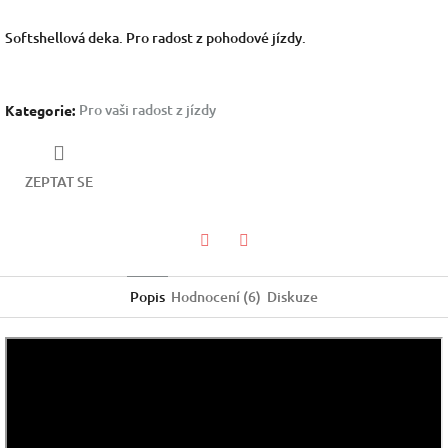
Softshellová deka. Pro radost z pohodové jízdy.
Pro vaši radost z jízdy
Kategorie
:
ZEPTAT SE
Facebook
Twitter
Popis
Hodnocení (6)
Diskuze