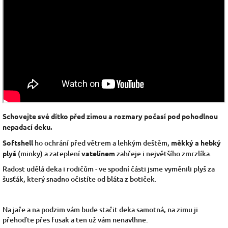
Schovejte své dítko před zimou a rozmary počasí pod pohodlnou
nepadací deku.
Softshell
ho ochrání před větrem a lehkým deštěm,
měkký a hebký
plyš
(minky) a zateplení
vatelínem
zahřeje i největšího zmrzlíka.
Radost udělá deka i rodičům - ve spodní části jsme vyměnili plyš za
šusťák, který snadno očistíte od bláta z botiček.
Na jaře a na podzim vám bude stačit deka samotná, na zimu ji
přehoďte přes fusak a ten už vám nenavlhne.