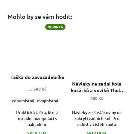
Mohlo by se vám hodit:
NOVINKA
Průměrné
Průměrné
Taška do zavazadelníku
hodnocení
hodnocení
produktu
Návleky na zadní kola
produktu
je
500 Kč
od
kočárků a vozíků Thule
je
5,0
Zachytí nečistoty z kol,
400 Kč
5,0
jednomístný
z
dvojmístný
když potřebujete
z
5
parkovat doma.
5
Praktická taška, která
Návleky ze šusťákoviny na
hvězdiček.
hvězdiček.
usnadní manipulaci s
zakrytí zadních kol. Pro
nákladem.
radost z čistého auta.
SKLADEM
SKLADEM