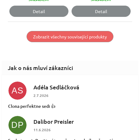
Detail
Detail
Zobrazit všechny související produkty
Adéla Sedláčková
AS
Hodnocení obchodu je 5 z 5 hvězdiček.
2.7.2026
Clona perfektne sedi 👍
Dalibor Preisler
DP
Hodnocení obchodu je 5 z 5 hvězdiček.
11.6.2026