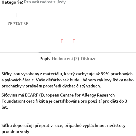
Pro vaši radost z jízdy
Kategorie
:
ZEPTAT SE
Facebook
Twitter
Popis
Hodnocení (2)
Diskuze
Síťky jsou vyrobeny z materiálu, který zachycuje až 99% prachových
a pylových částic. Vaše děťátko tak bude i během cyklovyjíždky nebo
procházky v prašném prostředí dýchat čistý vzduch.
Síťovina má ECARF (
European Centre for Allergy Research
Foundation)
certifikát a je certifikována pro použití pro děti do 3
let.
Síťku doporučuji přeprat v ruce, případně vypláchnout nečistoty
proudem vody.