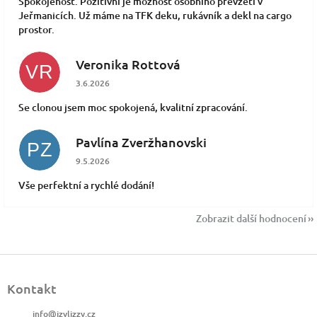
Spokojenost. Pozitivní je možnost osobního převzetí v
Jeřmanicích. Už máme na TFK deku, rukávník a dekl na cargo
prostor.
Veronika Rottová
VR
Hodnocení obchodu je 5 z 5 hvězdiček.
3.6.2026
Se clonou jsem moc spokojená, kvalitní zpracování.
Pavlína Zveržhanovski
PZ
Hodnocení obchodu je 5 z 5 hvězdiček.
9.5.2026
Vše perfektní a rychlé dodání!
Zobrazit další hodnocení
Z
á
Kontakt
p
a
info
@
izylizzy.cz