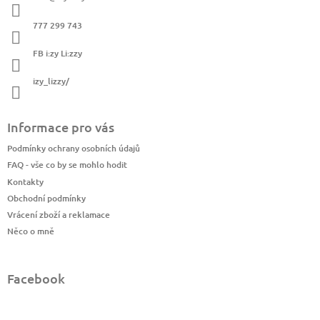
t
í
777 299 743
FB i:zy Li:zzy
izy_lizzy/
Informace pro vás
Podmínky ochrany osobních údajů
FAQ - vše co by se mohlo hodit
Kontakty
Obchodní podmínky
Vrácení zboží a reklamace
Něco o mně
Facebook