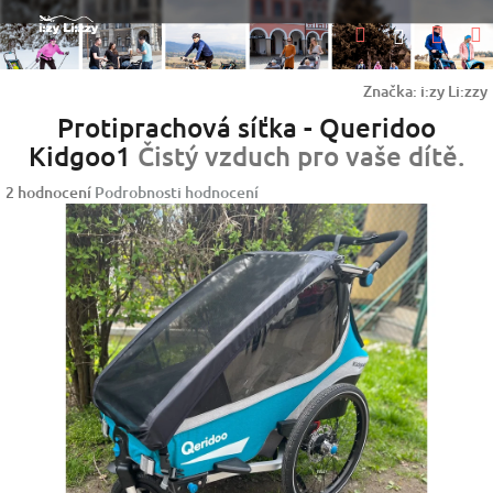
Přejít
Nák
Hledat
na
Přihlášen
obsah
koší
Značka:
i:zy Li:zzy
Protiprachová síťka - Queridoo
Kidgoo1
Čistý vzduch pro vaše dítě.
Průměrné
2 hodnocení
Podrobnosti hodnocení
hodnocení
produktu
je
5,0
z
5
hvězdiček.