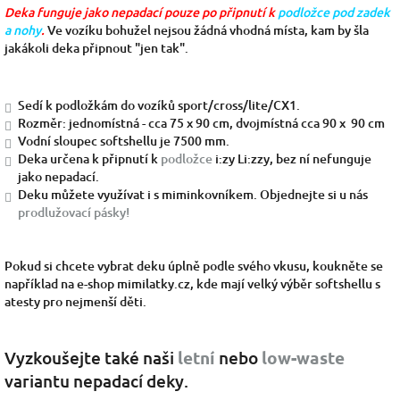
Deka funguje jako nepadací pouze po připnutí k
podložce pod zadek
a nohy
.
Ve vozíku bohužel nejsou žádná vhodná místa, kam by šla
jakákoli deka připnout "jen tak".
Sedí k podložkám do vozíků sport/cross/lite/CX1.
Rozměr: jednomístná - cca 75 x 90 cm, dvojmístná cca 90 x 90 cm
Vodní sloupec softshellu je 7500 mm.
Deka určena k připnutí k
podložce
i:zy Li:zzy, bez ní nefunguje
jako nepadací.
Deku můžete využívat i s miminkovníkem. Objednejte si u nás
prodlužovací pásky!
Pokud si chcete vybrat deku úplně podle svého vkusu, koukněte se
například na e-shop mimilatky.cz, kde mají velký výběr softshellu s
atesty pro nejmenší děti.
Vyzkoušejte také naši
letní
nebo
low-waste
variantu nepadací deky.