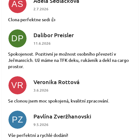
Adéla Sedláčková
AS
Hodnocení obchodu je 5 z 5 hvězdiček.
2.7.2026
Clona perfektne sedi 👍
Dalibor Preisler
DP
Hodnocení obchodu je 5 z 5 hvězdiček.
11.6.2026
Spokojenost. Pozitivní je možnost osobního převzetí v
Jeřmanicích. Už máme na TFK deku, rukávník a dekl na cargo
prostor.
Veronika Rottová
VR
Hodnocení obchodu je 5 z 5 hvězdiček.
3.6.2026
Se clonou jsem moc spokojená, kvalitní zpracování.
Pavlína Zveržhanovski
PZ
Hodnocení obchodu je 5 z 5 hvězdiček.
9.5.2026
Vše perfektní a rychlé dodání!