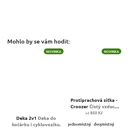
Mohlo by se vám hodit:
NOVINKA
NOVINKA
Průměrné
Protiprachová síťka -
hodnocení
produktu
Croozer
Čistý vzduch
Průměrné
je
pro vaše dítě.
850 Kč
od
hodnocení
5,0
Deka 2v1
Deka do
produktu
z
kočárku i cyklovozíku.
jednomístný
dvojmístný
je
5