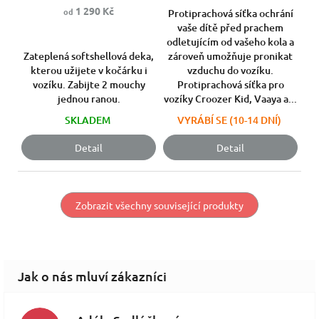
5,0
1 290 Kč
hvězdiček.
od
Protiprachová síťka ochrání
z
vaše dítě před prachem
5
odletujícím od vašeho kola a
hvězdiček.
Zateplená softshellová deka,
zároveň umožňuje pronikat
kterou užijete v kočárku i
vzduchu do vozíku.
vozíku. Zabijte 2 mouchy
Protiprachová síťka pro
jednou ranou.
vozíky Croozer Kid, Vaaya a...
SKLADEM
VYRÁBÍ SE (10-14 DNÍ)
Detail
Detail
Zobrazit všechny související produkty