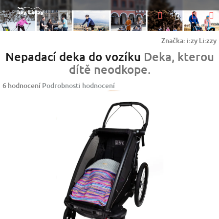
Přejít
Nák
Hledat
na
Přihlášen
obsah
koší
Značka:
i:zy Li:zzy
Nepadací deka do vozíku
Deka, kterou
dítě neodkope.
Průměrné
6 hodnocení
Podrobnosti hodnocení
hodnocení
produktu
je
5,0
z
5
hvězdiček.