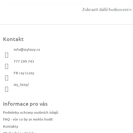
Zobrazit další hodnocení
Z
á
Kontakt
p
a
info
@
izylizzy.cz
t
í
777 299 743
FB i:zy Li:zzy
izy_lizzy/
Informace pro vás
Podmínky ochrany osobních údajů
FAQ - vše co by se mohlo hodit
Kontakty