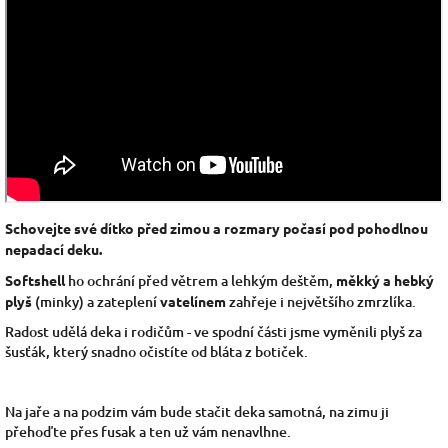
Schovejte své dítko před zimou a rozmary počasí pod pohodlnou
nepadací deku.
Softshell
ho ochrání před větrem a lehkým deštěm,
měkký a hebký
plyš
(minky) a zateplení
vatelínem
zahřeje i největšího zmrzlíka.
Radost udělá deka i rodičům - ve spodní části jsme vyměnili plyš za
šusťák, který snadno očistíte od bláta z botiček.
Na jaře a na podzim vám bude stačit deka samotná, na zimu ji
přehoďte přes fusak a ten už vám nenavlhne.