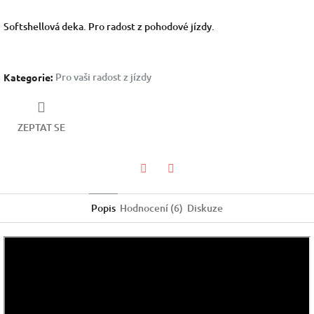
Softshellová deka. Pro radost z pohodové jízdy.
Pro vaši radost z jízdy
Kategorie
:
ZEPTAT SE
Facebook
Twitter
Popis
Hodnocení (6)
Diskuze