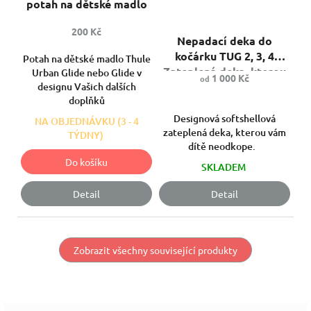
potah na dětské madlo
Průměrné
200 Kč
hodnocení
Nepadací deka do
produktu
kočárku TUG 2, 3, 4
Potah na dětské madlo Thule
je
Zateplená deka, kterou
Urban Glide nebo Glide v
5,0
1 000 Kč
od
dítě neodkope.
designu Vašich dalších
z
doplňků
5
hvězdiček.
Designová softshellová
NA OBJEDNÁVKU (3 - 4
zateplená deka, kterou vám
TÝDNY)
dítě neodkope.
Do košíku
SKLADEM
Detail
Detail
Zobrazit všechny související produkty