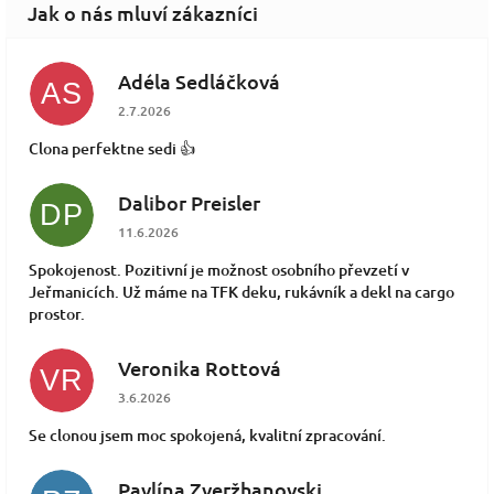
Adéla Sedláčková
AS
Hodnocení obchodu je 5 z 5 hvězdiček.
2.7.2026
Clona perfektne sedi 👍
Dalibor Preisler
DP
Hodnocení obchodu je 5 z 5 hvězdiček.
11.6.2026
Spokojenost. Pozitivní je možnost osobního převzetí v
Jeřmanicích. Už máme na TFK deku, rukávník a dekl na cargo
prostor.
Veronika Rottová
VR
Hodnocení obchodu je 5 z 5 hvězdiček.
3.6.2026
Se clonou jsem moc spokojená, kvalitní zpracování.
Pavlína Zveržhanovski