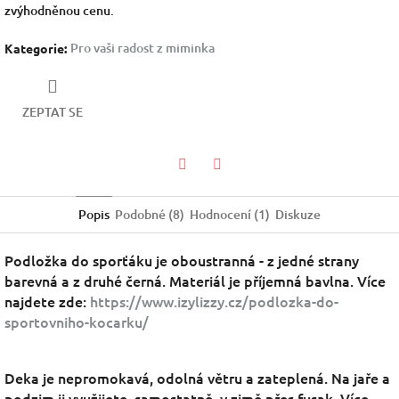
zvýhodněnou cenu.
Pro vaši radost z miminka
Kategorie
:
ZEPTAT SE
Facebook
Twitter
Popis
Podobné (8)
Hodnocení (1)
Diskuze
Podložka do sporťáku je oboustranná - z jedné strany
barevná a z druhé černá. Materiál je příjemná bavlna. Více
najdete zde:
https://www.izylizzy.cz/podlozka-do-
sportovniho-kocarku/
Deka je nepromokavá, odolná větru a zateplená. Na jaře a
podzim ji využijete samostatně, v zimě přes fusak. Více