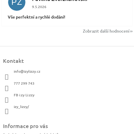
PZ
Hodnocení obchodu je 5 z 5 hvězdiček.
9.5.2026
Vše perfektní a rychlé dodání!
Zobrazit další hodnocení
Z
á
Kontakt
p
a
info
@
izylizzy.cz
t
í
777 299 743
FB i:zy Li:zzy
izy_lizzy/
Informace pro vás