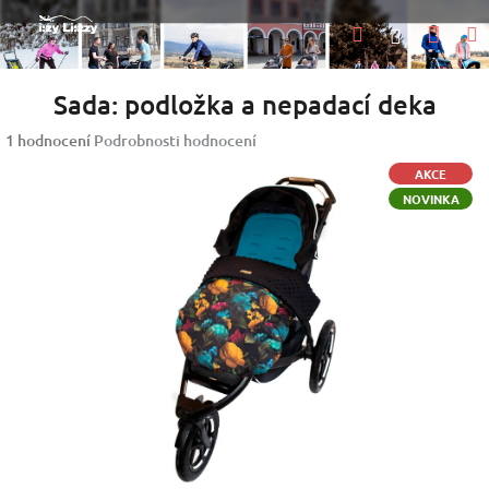
Přejít
Nák
Hledat
na
Přihlášen
obsah
koší
Sada: podložka a nepadací deka
Průměrné
1 hodnocení
Podrobnosti hodnocení
hodnocení
AKCE
produktu
NOVINKA
je
5,0
z
5
hvězdiček.