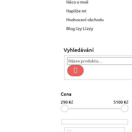
n
Něco o mně
e
Napište mi
l
Hodnocení obchodu
Blog i:zy Li:zzy
Vyhledávání
Hledat
Cena
290
Kč
5100
Kč