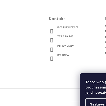
Z
á
Kontakt
p
a
info
@
izylizzy.cz
t
í
777 299 743
FB i:zy Li:zzy
izy_lizzy/
Tento web 
procházením
jejich použ
Nastaven