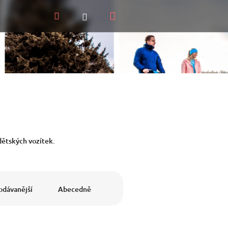
Nákupní
Hledat
Přihlášení
košík
 dětských vozítek.
odávanější
Abecedně