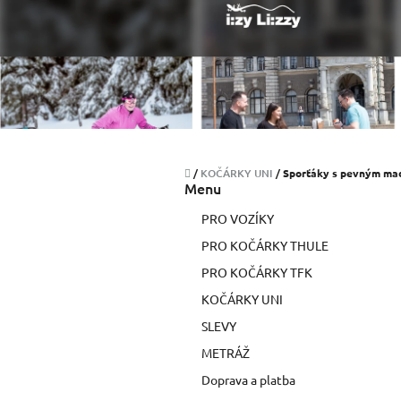
Přejít
na
obsah
Domů
/
KOČÁRKY UNI
/
Sporťáky s pevným ma
P
Menu
o
PRO VOZÍKY
s
t
PRO KOČÁRKY THULE
r
PRO KOČÁRKY TFK
a
KOČÁRKY UNI
n
n
SLEVY
í
METRÁŽ
p
Doprava a platba
a