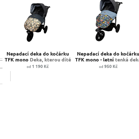
ý
í
p
p
i
r
s
o
p
d
r
u
o
k
d
t
Nepadací deka do kočárku
Nepadací deka do kočárk
u
ů
TFK mono
Deka, kterou dítě
TFK mono - letní
tenká dek
k
neodkope.
pro letní projížďky
1 190 Kč
950 Kč
od
od
t
ů