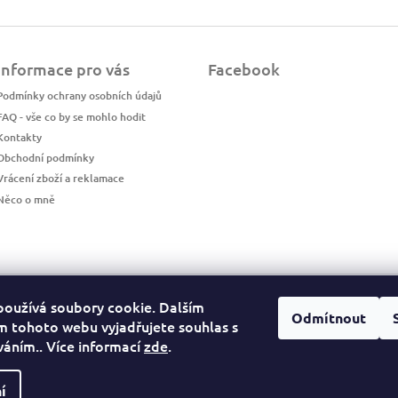
l
á
d
a
Informace pro vás
Facebook
c
Podmínky ochrany osobních údajů
í
p
FAQ - vše co by se mohlo hodit
r
Kontakty
v
Obchodní podmínky
k
Vrácení zboží a reklamace
y
v
Něco o mně
ý
p
i
s
u
LuckyPhotos
používá soubory cookie. Dalším
Odmítnout
 tohoto webu vyjadřujete souhlas s
íváním.. Více informací
zde
.
https://www.luckyphotos.cz/
í