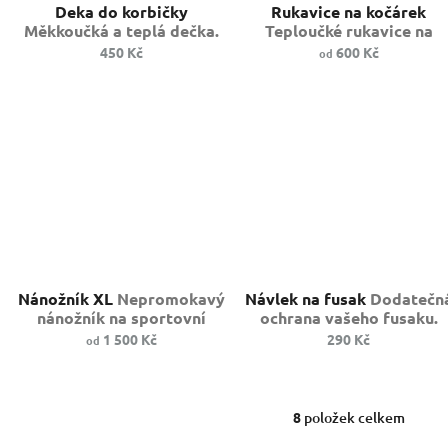
Deka do korbičky
Rukavice na kočárek
Měkkoučká a teplá dečka.
Teploučké rukavice na
kočárek
450 Kč
600 Kč
od
Nánožník XL
Nepromokavý
Návlek na fusak
Dodatečn
nánožník na sportovní
ochrana vašeho fusaku.
kočárek.
1 500 Kč
290 Kč
od
8
položek celkem
O
v