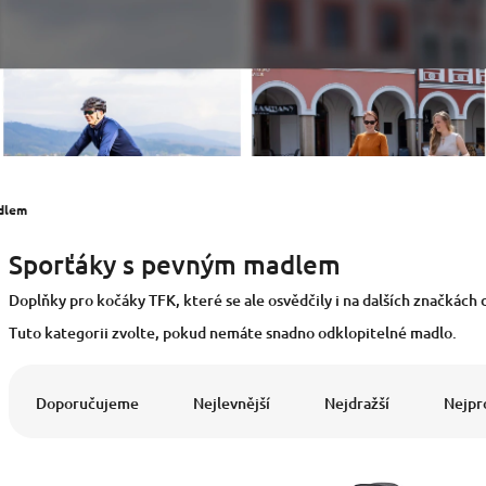
dlem
Sporťáky s pevným madlem
Doplňky pro kočáky TFK, které se ale osvědčily i na dalších značkách
Tuto kategorii zvolte, pokud nemáte snadno odklopitelné madlo.
Ř
a
Doporučujeme
Nejlevnější
Nejdražší
Nejpr
z
e
V
n