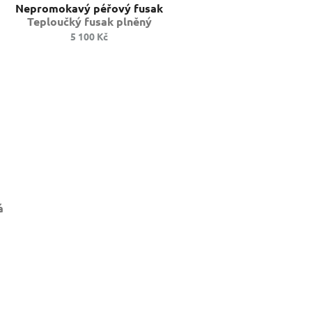
Nepromokavý péřový fusak
Teploučký fusak plněný
husím peřím
5 100 Kč
á